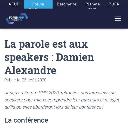
Panneau de gestion des cookies
AFUP
Forum
Baromètre
Planète
PUFA
PHP 2026
PHP
T
O
G
La parole est aux
G
L
E
speakers : Damien
N
A
Alexandre
V
I
G
Publié le
25 août 2020
A
T
Jusqu’au Forum PHP 2020, retrouvez nos interviews de
I
O
speakers pour mieux comprendre leur parcours et le sujet
N
qu’ils ou elles aborderont lors de leur conférence !
La conférence