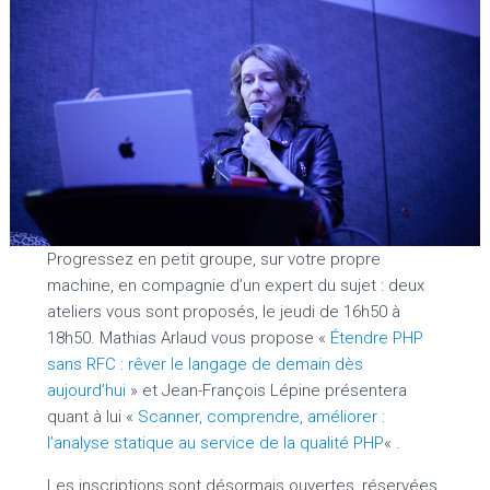
Progressez en petit groupe, sur votre propre
machine, en compagnie d’un expert du sujet : deux
ateliers vous sont proposés, le jeudi de 16h50 à
18h50. Mathias Arlaud vous propose «
Étendre PHP
sans RFC : rêver le langage de demain dès
aujourd’hui
» et Jean-François Lépine présentera
quant à lui «
Scanner, comprendre, améliorer :
l’analyse statique au service de la qualité PHP
« .
Les inscriptions sont désormais ouvertes, réservées