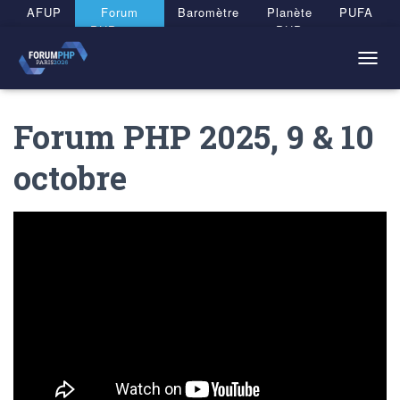
Panneau de gestion des cookies
AFUP
Forum
Baromètre
Planète
PUFA
PHP 2026
PHP
T
O
G
Forum PHP 2025, 9 & 10
G
L
E
octobre
N
A
V
I
G
A
T
I
O
N