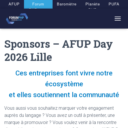
Panneau de gestion des cookies
AFUP
Forum
Baromètre
Planète
PUFA
PHP 2026
PHP
T
O
G
Sponsors – AFUP Day
G
L
E
2026 Lille
N
A
V
Ces entreprises font vivre notre
I
G
écosystème
A
T
et elles soutiennent la communauté
I
O
N
Vous aussi vous souhaitez marquer votre engagement
auprès du langage ? Vous avez un outil à présenter, une
marque à promouvoir ? Vous voulez venir à la rencontre