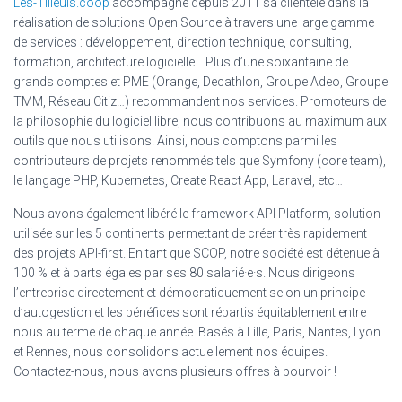
Les-Tilleuls.coop
accompagne depuis 2011 sa clientèle dans la
réalisation de solutions Open Source à travers une large gamme
de services : développement, direction technique, consulting,
formation, architecture logicielle… Plus d’une soixantaine de
grands comptes et PME (Orange, Decathlon, Groupe Adeo, Groupe
TMM, Réseau Citiz…) recommandent nos services. Promoteurs de
la philosophie du logiciel libre, nous contribuons au maximum aux
outils que nous utilisons. Ainsi, nous comptons parmi les
contributeurs de projets renommés tels que Symfony (core team),
le langage PHP, Kubernetes, Create React App, Laravel, etc…
Nous avons également libéré le framework API Platform, solution
utilisée sur les 5 continents permettant de créer très rapidement
des projets API-first. En tant que SCOP, notre société est détenue à
100 % et à parts égales par ses 80 salarié·e·s. Nous dirigeons
l’entreprise directement et démocratiquement selon un principe
d’autogestion et les bénéfices sont répartis équitablement entre
nous au terme de chaque année. Basés à Lille, Paris, Nantes, Lyon
et Rennes, nous consolidons actuellement nos équipes.
Contactez-nous, nous avons plusieurs offres à pourvoir !