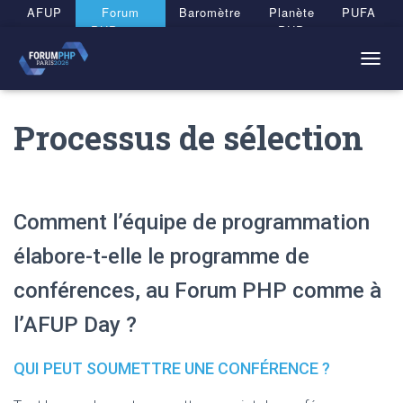
Panneau de gestion des cookies
AFUP
Forum
Baromètre
Planète
PUFA
PHP 2026
PHP
T
O
G
Processus de sélection
G
L
E
N
A
V
Comment l’équipe de programmation
I
G
élabore-t-elle le programme de
A
T
conférences, au Forum PHP comme à
I
O
l’AFUP Day ?
N
QUI PEUT SOUMETTRE UNE CONFÉRENCE ?