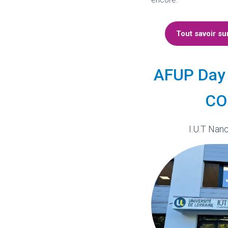
encore.
Tout savoir su
AFUP Day
CO
I.U.T Nan