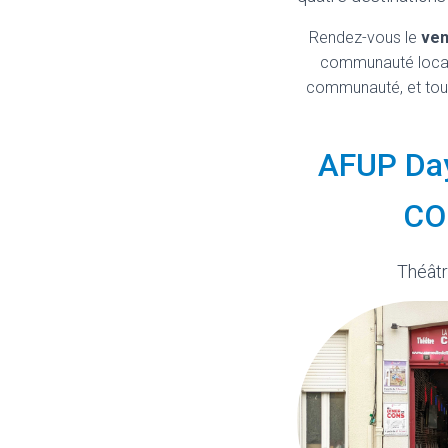
Rendez-vous le
ven
communauté locale
communauté, et toute
AFUP Day
CO
Théât