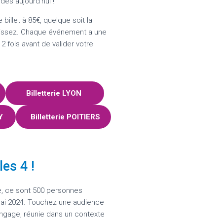
 dès aujourd’hui !
 billet à 85€, quelque soit la
sissez. Chaque événement a une
à 2 fois avant de valider votre
Billetterie LYON
CY
Billetterie POITIERS
es 4 !
e, ce sont 500 personnes
mai 2024. Touchez une audience
angage, réunie dans un contexte