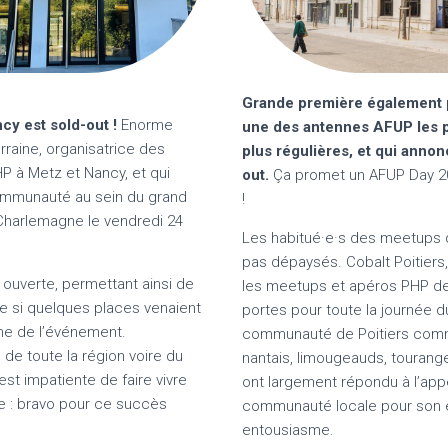
Grande première également p
y est sold-out !
Enorme
une des antennes AFUP les pl
rraine, organisatrice des
plus régulières, et qui anno
 à Metz et Nancy, et qui
out.
Ça promet un AFUP Day 202
communauté au sein du grand
!
Charlemagne le vendredi 24
Les habitué·e·s des meetups d
pas dépaysés. Cobalt Poitiers,
t ouverte, permettant ainsi de
les meetups et apéros PHP de 
 si quelques places venaient
portes pour toute la journée d
che de l’événement.
communauté de Poitiers comme
 de toute la région voire du
nantais, limougeauds, tourang
st impatiente de faire vivre
ont largement répondu à l’appe
e : bravo pour ce succès
communauté locale pour son
entousiasme.