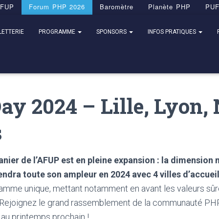
FUP
Forum PHP 2026
Baromètre
Planète PHP
PU
LETTERIE
PROGRAMME
SPONSORS
INFOS PRATIQUES
y 2024 – Lille, Lyon,
s
nier de l’AFUP est en pleine expansion : la dimension 
ndra toute son ampleur en 2024 avec 4 villes d’accueil
amme unique, mettant notamment en avant les valeurs sû
n. Rejoignez le grand rassemblement de la communauté PHP
 au printemps prochain !