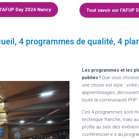
r l’AFUP Day 2024 Nancy
Tout savoir sur l’AFUP 
ccueil, 4 programmes de qualité, 4 pl
Les programmes et les pla
publiés !
Que vous choisissi
une chose est sûre : votre
apprentissages, découvert
toute la communauté PHP.
Ces 4 programmes sont mar
technique franche, mais aus
profils au sein des événeme
conférencier.e.s au progra