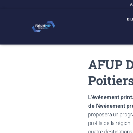
Panneau de gestion des cookies
A
BIL
AFUP Da
Poitier
L’événement printa
de l’événement pre
proposera un progr
profils de la régio
quatre destinations