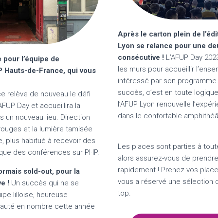
Après le carton plein de l’éd
Lyon se relance pour une d
consécutive !
L’AFUP Day 2023
 pour l’équipe de
les murs pour accueillir l’ens
UP Hauts-de-France, qui vous
intéressé par son programme
succès, c’est en toute logiqu
e relève de nouveau le défi
l’AFUP Lyon renouvelle l’expér
AFUP Day et accueillira la
dans le confortable amphithéâ
un nouveau lieu. Direction
 rouges et la lumière tamisée
, plus habitué à recevoir des
Les places sont parties à tout
que des conférences sur PHP.
alors assurez-vous de prendre 
rapidement ! Prenez vos places
rmais sold-out, pour la
vous a réservé une sélection
ve !
Un succès qui ne se
top.
pe lilloise, heureuse
unauté en nombre cette année