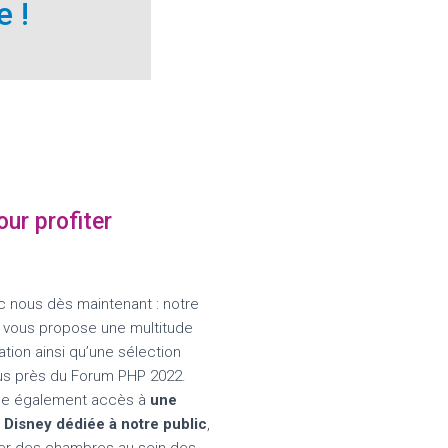
 !
ur profiter
c nous dès maintenant : notre
 » vous propose une multitude
ation ainsi qu’une sélection
plus près du Forum PHP 2022.
nne également accès à
une
 Disney dédiée à notre public
,
er des chambres au sein des