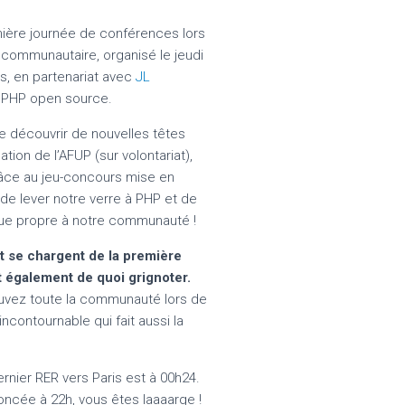
ière journée de conférences lors
 communautaire, organisé le jeudi
rs, en partenariat avec
JL
 PHP open source.
e découvrir de nouvelles têtes
tion de l’AFUP (sur volontariat),
âce au jeu-concours mise en
de lever notre verre à PHP et de
ique propre à notre communauté !
 se chargent de la première
t également de quoi grignoter.
ouvez toute la communauté lors de
ncontournable qui fait aussi la
dernier RER vers Paris est à 00h24.
oncée à 22h, vous êtes laaaarge !