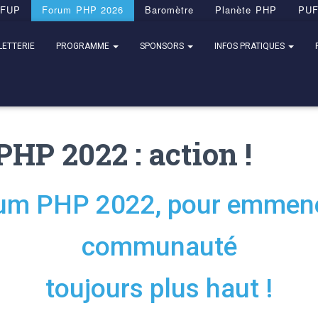
FUP
Forum PHP 2026
Baromètre
Planète PHP
PU
LETTERIE
PROGRAMME
SPONSORS
INFOS PRATIQUES
HP 2022 : action !
um PHP 2022, pour emmene
communauté
toujours plus haut !