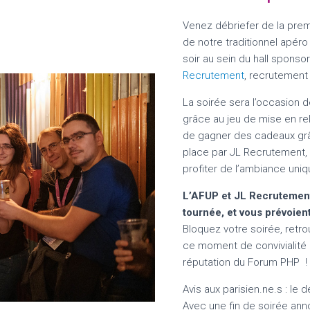
Venez débriefer de la prem
de notre traditionnel apéro
soir au sein du hall sponso
Recrutement
, recrutement
La soirée sera l’occasion d
grâce au jeu de mise en rela
de gagner des cadeaux gr
place par JL Recrutement, 
profiter de l’ambiance un
L’AFUP et JL Recrutement
tournée, et vous prévoien
Bloquez votre soirée, retr
ce moment de convivialité i
réputation du Forum PHP !
Avis aux parisien.ne.s : le 
Avec une fin de soirée ann