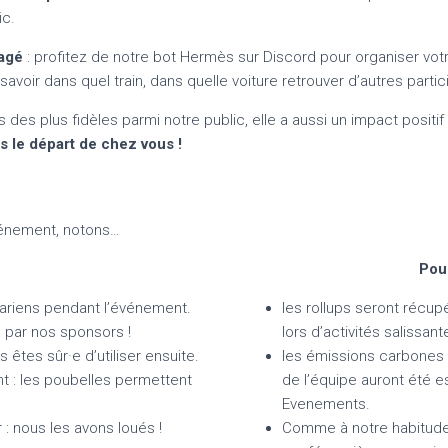
ic.
ragé
: profitez de notre bot Hermès sur Discord pour organiser vo
savoir dans quel train, dans quelle voiture retrouver d’autres part
des plus fidèles parmi notre public, elle a aussi un impact positi
 le départ de chez vous !
événement, notons…
Pour
tariens pendant l’événement.
les rollups seront récup
 par nos sponsors !
lors d’activités salissant
êtes sûr·e d’utiliser ensuite.
les émissions carbones 
nt : les poubelles permettent
de l’équipe auront été e
Evenements.
 : nous les avons loués !
Comme à notre habitude