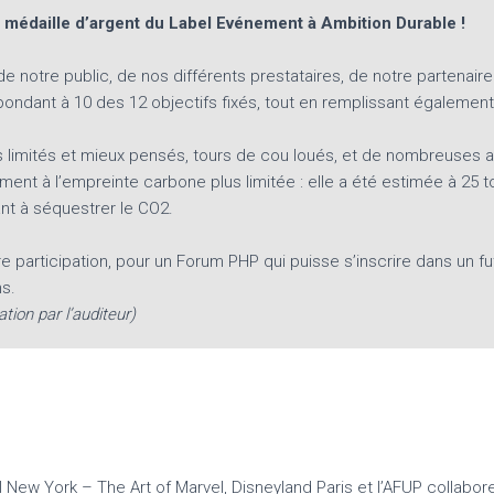
médaille d’argent du Label Evénement à Ambition Durable !
notre public, de nos différents prestataires, de notre partenaire D
ondant à 10 des 12 objectifs fixés, tout en remplissant également
 limités et mieux pensés, tours de cou loués, et de nombreuses a
ement à l’empreinte carbone plus limitée : elle a été estimée à 2
ant à séquestrer le CO2.
re participation, pour un Forum PHP qui puisse s’inscrire dans un 
ns.
ion par l’auditeur)
 New York – The Art of Marvel, Disneyland Paris et l’AFUP collabor