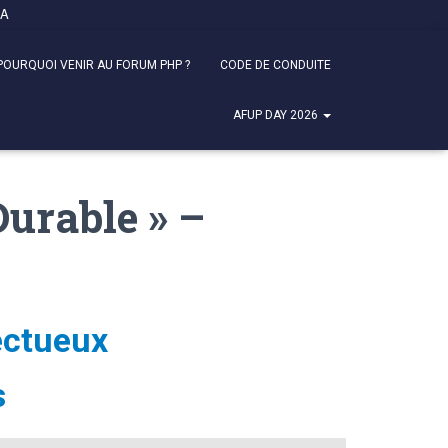
FA
POURQUOI VENIR AU FORUM PHP ?
CODE DE CONDUITE
AFUP DAY 2026
Durable » –
ectueux
s