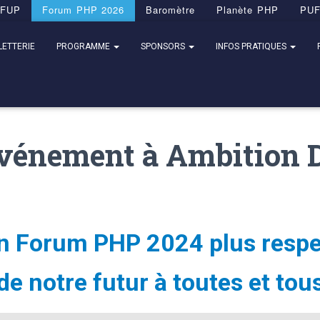
FUP
Forum PHP 2026
Baromètre
Planète PHP
PU
LETTERIE
PROGRAMME
SPONSORS
INFOS PRATIQUES
 Événement à Ambition 
n Forum PHP 2024 plus resp
de notre futur à toutes et tou