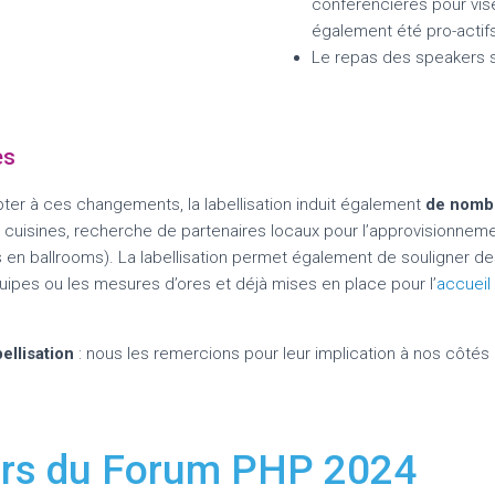
conférencières pour vis
également été pro-actifs
Le repas des speakers s
es
apter à ces changements, la labellisation induit également
de nomb
x cuisines, recherche de partenaires locaux pour l’approvisionne
es en ballrooms). La labellisation permet également de souligner
quipes ou les mesures d’ores et déjà mises en place pour l’
accueil
ellisation
: nous les remercions pour leur implication à nos côtés
lors du Forum PHP 2024