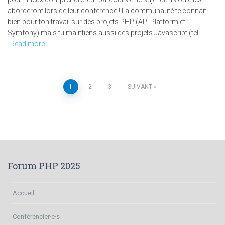
aborderont lors de leur conférence ! La communauté te connaît
bien pour ton travail sur des projets PHP (API Platform et
Symfony) mais tu maintiens aussi des projets Javascript (tel
Read more…
Navigation
1
2
3
SUIVANT
des
articles
Forum PHP 2025
Accueil
Conférencier·e·s