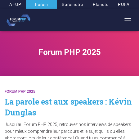
Panneau de gestion des cookies
AFUP
Forum
Baromètre
Planète
PUFA
PHP 2026
PHP
TOGG
NAVIG
Forum PHP 2025
FORUM PHP 2025
La parole est aux speakers : Kévin
Dunglas
Jusqu’au Forum PHP 2025, retrouvez nos interviews de speakers
pour mieux comprendre leur parcours et le sujet qu’ils ou elles
aborderont lors de leur conférence ! Quand tu as commencé à