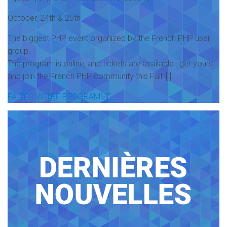
October, 24th & 25th
The biggest PHP event organized by the French PHP user
group.
The program is online, and tickets are available : get yours
and join the French PHP community this Fall ![:]
FAITES VOTRE PROGRAMME