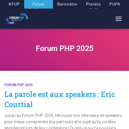
Panneau de gestion des cookies
AFUP
Forum
Baromètre
Planète
PUFA
PHP 2026
PHP
TOGG
NAVIG
Forum PHP 2025
FORUM PHP 2025
La parole est aux speakers : Eric
Courtial
Jusqu’au Forum PHP 2025, retrouvez nos interviews de speakers
pour mieux comprendre leur parcours et le sujet qu’ils ou elles
aborderont lors de leur conférence ! Qu’est-ce qui t’a poussé à