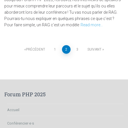
pour mieux comprendre leur parcours et le sujet qu’ils ou elles
aborderont lors de leur conférence ! Tu vas nous parler de RAG.
Pourrais-tu nous expliquer en quelques phrases ce que c’est ?
Pour faire simple, un RAG c’est un modèle
Read more…
Navigation
PRÉCÉDENT
1
2
3
SUIVANT
des
articles
Forum PHP 2025
Accueil
Conférencier·e·s