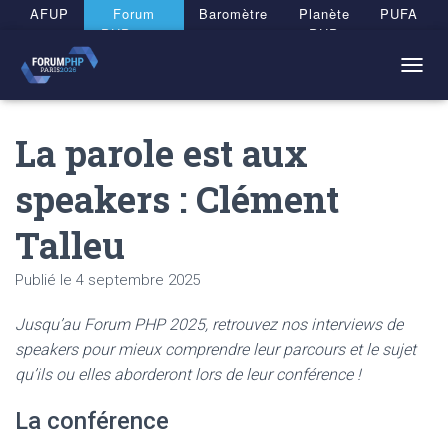
Panneau de gestion des cookies
AFUP
Forum
Baromètre
Planète
PUFA
PHP 2026
PHP
T
O
G
La parole est aux
G
L
E
speakers : Clément
N
A
Talleu
V
I
G
Publié le
4 septembre 2025
A
T
Jusqu’au Forum PHP 2025, retrouvez nos interviews de
I
O
speakers pour mieux comprendre leur parcours et le sujet
N
qu’ils ou elles aborderont lors de leur conférence !
La conférence