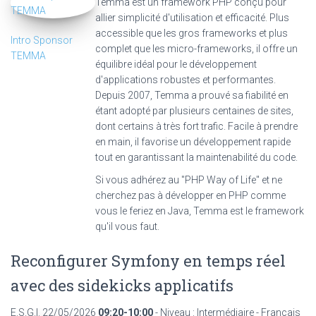
Temma est un framework PHP conçu pour
allier simplicité d'utilisation et efficacité. Plus
accessible que les gros frameworks et plus
Intro Sponsor
complet que les micro-frameworks, il offre un
TEMMA
équilibre idéal pour le développement
d'applications robustes et performantes.
Depuis 2007, Temma a prouvé sa fiabilité en
étant adopté par plusieurs centaines de sites,
dont certains à très fort trafic. Facile à prendre
en main, il favorise un développement rapide
tout en garantissant la maintenabilité du code.
Si vous adhérez au "PHP Way of Life" et ne
cherchez pas à développer en PHP comme
vous le feriez en Java, Temma est le framework
qu'il vous faut.
Reconfigurer Symfony en temps réel
avec des sidekicks applicatifs
E.S.G.I.
22/05/2026
09:20-10:00
- Niveau : Intermédiaire - Français