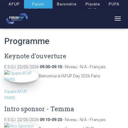
Panneau de gestion des cookies
AFUP
Forum
Baromètre
Planète
PUFA
PHP 2026
PHP
T
O
G
Programme
G
L
E
Keynote d'ouverture
N
A
V
E.S.G.I.
22/05/2026
09:00-09:10
- Niveau : N/A - Français
I
Bienvenue à l'AFUP Day 2026 Paris
G
A
T
Equipe AFUP
I
PARIS
O
N
Intro sponsor - Temma
E.S.G.I.
22/05/2026
09:10-09:20
- Niveau : N/A - Français