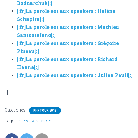
Bodnarchuk[:]
[:fr]La parole est aux speakers : Hélène
Schapira[:]
[:fr]La parole est aux speakers : Mathieu
Santostefano[:]
[:fr]La parole est aux speakers : Grégoire
Pineau[:]
[:fr]La parole est aux speakers : Richard
Hanna[:]
[:fr]La parole est aux speakers : Julien Pauli[:]
[:]
Categories:
PHPTOUR 2018
Tags:
Interview speaker