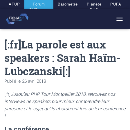
Panneau de gestion des cookies
AFUP
Forum
Baromètre
Planète
PUFA
PHP 2026
PHP
T
O
G
[:fr]La parole est aux
G
L
E
speakers : Sarah Haïm-
N
A
Lubczanski[:]
V
I
G
Publié le
26 avril 2018
A
T
[:fr]
Jusqu’au PHP Tour Montpellier 2018, retrouvez nos
I
O
interviews de speakers pour mieux comprendre leur
N
parcours et le sujet qu’ils aborderont lors de leur conférence
!
La conférence