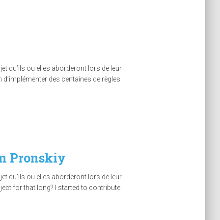
 qu’ils ou elles aborderont lors de leur
n d’implémenter des centaines de règles
an Pronskiy
 qu’ils ou elles aborderont lors de leur
t for that long? I started to contribute