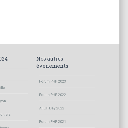
024
Nos autres
évènements
Forum PHP 2023
lle
Forum PHP 2022
Lyon
AFUP Day 2022
oitiers
Forum PHP 2021
Nancy