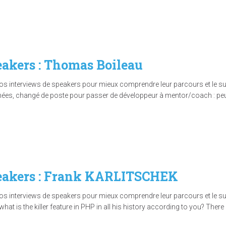
eakers : Thomas Boileau
interviews de speakers pour mieux comprendre leur parcours et le sujet
nées, changé de poste pour passer de développeur à mentor/coach : peux
peakers : Frank KARLITSCHEK
interviews de speakers pour mieux comprendre leur parcours et le sujet
what is the killer feature in PHP in all his history according to you? The