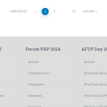
PRÉCÉDENT
1
2
3
…
27
SUIVANT
5
Forum PHP 2024
AFUP Day 2
Accueil
Accueil
Conférencier·e·s
AFUP Day 2024 Li
n
Programme
AFUP Day 2024 
ers
Interviews
AFUP Day 2024 P
Sponsors
AFUP Day 2024 