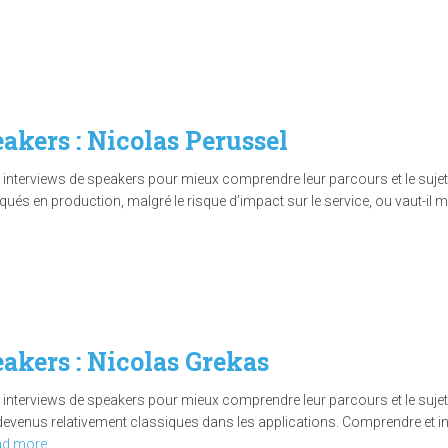
eakers : Nicolas Perussel
interviews de speakers pour mieux comprendre leur parcours et le sujet q
squés en production, malgré le risque d’impact sur le service, ou vaut-il mi
eakers : Nicolas Grekas
interviews de speakers pour mieux comprendre leur parcours et le sujet q
venus relativement classiques dans les applications. Comprendre et int
ad more…