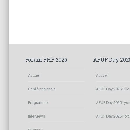
Navigation
des
articles
Forum PHP 2025
AFUP Day 202
Accueil
Accueil
Conférencier·e·s
AFUP Day 2025 Lille
Programme
AFUP Day 2025 Lyo
Interviews
AFUP Day 2025 Poiti
Sponsor