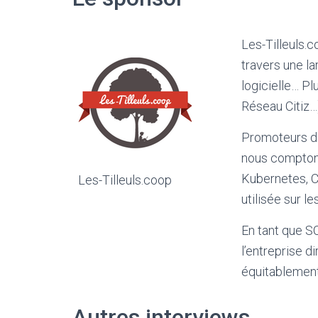
Les-Tilleuls.
travers une l
logicielle… P
Réseau Citiz
Promoteurs de 
nous comptons
Kubernetes, C
Les-Tilleuls.coop
utilisée sur l
En tant que SC
l’entreprise 
équitablement
Autres interviews