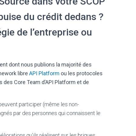
 Source dans votre SCOP
uise du crédit dedans ?
égie de l’entreprise ou
nt dont nous publions la majorité des
amework libre
API Platform
ou les protocoles
 des Core Team d’API Platform et de
peuvent participer (même les non-
pagnés par des personnes qui connaissent le
rations qu’ils réalisent sur les briques