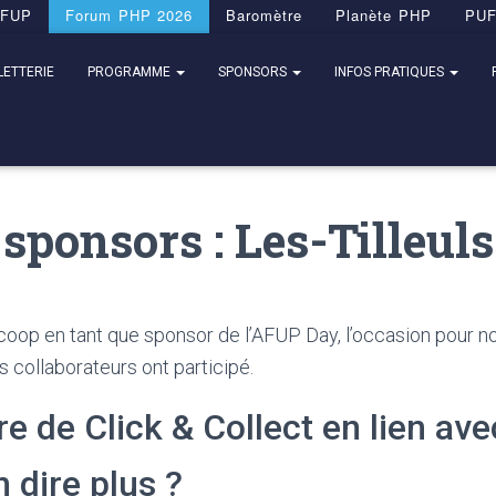
FUP
Forum PHP 2026
Baromètre
Planète PHP
PU
LETTERIE
PROGRAMME
SPONSORS
INFOS PRATIQUES
 sponsors : Les-Tilleul
s.coop en tant que sponsor de l’AFUP Day, l’occasion pour no
rs collaborateurs ont participé.
e de Click & Collect en lien ave
 dire plus ?