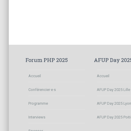
Navigation
des
articles
Forum PHP 2025
AFUP Day 202
Accueil
Accueil
Conférencier·e·s
AFUP Day 2025 Lille
Programme
AFUP Day 2025 Lyo
Interviews
AFUP Day 2025 Poiti
Sponsor