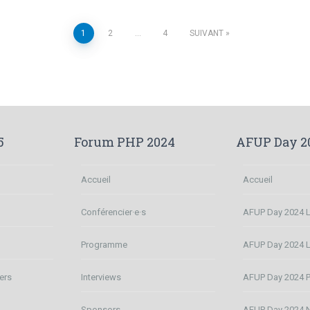
1
2
…
4
SUIVANT
5
Forum PHP 2024
AFUP Day 2
Accueil
Accueil
Conférencier·e·s
AFUP Day 2024 Li
n
Programme
AFUP Day 2024 
ers
Interviews
AFUP Day 2024 P
Sponsors
AFUP Day 2024 