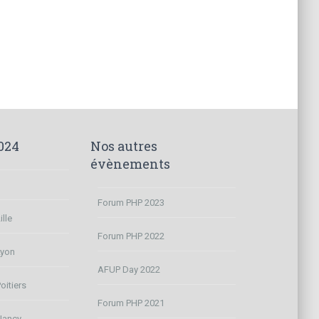
024
Nos autres
évènements
Forum PHP 2023
lle
Forum PHP 2022
Lyon
AFUP Day 2022
oitiers
Forum PHP 2021
Nancy