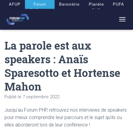
Panneau de gestion des cookies
AFUP
Forum
Baromètre
Planète
PUFA
PHP 2026
PHP
T
O
G
La parole est aux
G
L
E
speakers : Anaïs
N
A
Sparesotto et Hortense
V
I
G
Mahon
A
T
Publié le
7 septembre 2022
I
O
N
Jusqu’au Forum PHP, retrouvez nos interviews de speakers
pour mieux comprendre leur parcours et le sujet qu’ils ou
elles aborderont lors de leur conférence !