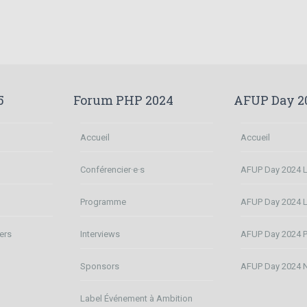
5
Forum PHP 2024
AFUP Day 2
Accueil
Accueil
Conférencier·e·s
AFUP Day 2024 Li
n
Programme
AFUP Day 2024 
ers
Interviews
AFUP Day 2024 P
Sponsors
AFUP Day 2024 
Label Événement à Ambition