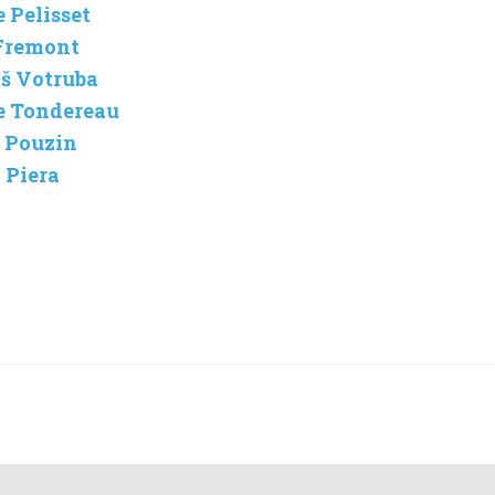
e Pelisset
 Fremont
áš Votruba
re Tondereau
s Pouzin
 Piera