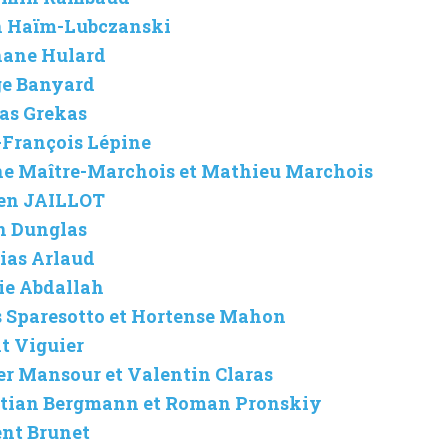
ah Haïm-Lubczanski
phane Hulard
rge Banyard
las Grekas
n-François Lépine
lène Maître-Marchois et Mathieu Marchois
tien JAILLOT
in Dunglas
hias Arlaud
lie Abdallah
ïs Sparesotto et Hortense Mahon
it Viguier
ier Mansour et Valentin Claras
bastian Bergmann et Roman Pronskiy
ent Brunet