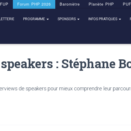
FUP
Forum PHP 2026
Baromètre
Planète PHP
PU
LETTERIE
PROGRAMME
SPONSORS
INFOS PRATIQUES
x speakers : Stéphane 
rviews de speakers pour mieux comprendre leur parcours et