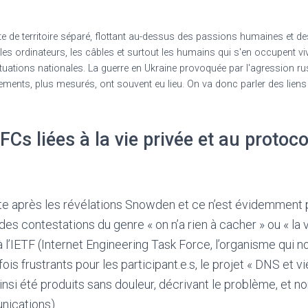
e de territoire séparé, flottant au-dessus des passions humaines et d
 les ordinateurs, les câbles et surtout les humains qui s'en occupent v
ituations nationales. La guerre en Ukraine provoquée par l'agression r
ntements, plus mesurés, ont souvent eu lieu. On va donc parler des liens e
FCs liées à la vie privée et au proto
uste après les révélations Snowden et ce n’est évidemment
à des contestations du genre « on n’a rien à cacher » ou « la
à l’IETF (Internet Engineering Task Force, l’organisme qui n
 frustrants pour les participant.e.s, le projet « DNS et vie
si été produits sans douleur, décrivant le problème, et no
nications).