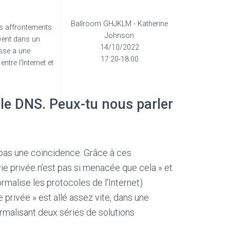
Ballroom GHJKLM - Katherine
es affrontements
Johnson
ivent dans un
14/10/2022
usse a une
17:20-18:00
ntre l'Internet et
cole DNS. Peux-tu nous parler
 pas une coïncidence. Grâce à ces
 vie privée n’est pas si menacée que cela » et
ormalise les protocoles de l’Internet)
 privée » est allé assez vite, dans une
rmalisant deux séries de solutions