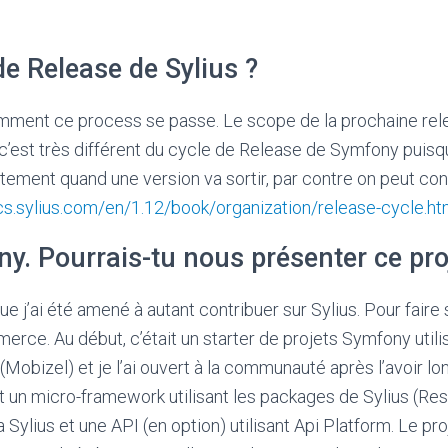
e Release de Sylius ?
omment ce process se passe. Le scope de la prochaine relea
 c’est très différent du cycle de Release de Symfony puisq
actement quand une version va sortir, par contre on peut con
cs.sylius.com/en/1.12/book/organization/release-cycle.ht
y. Pourrais-tu nous présenter ce pro
e j’ai été amené à autant contribuer sur Sylius. Pour faire s
rce. Au début, c’était un starter de projets Symfony utilis
is (Mobizel) et je l’ai ouvert à la communauté après l’avoir 
c’est un micro-framework utilisant les packages de Sylius (
a Sylius et une API (en option) utilisant Api Platform. Le pr