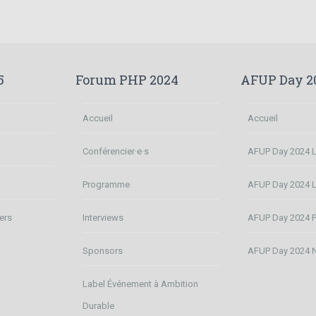
5
Forum PHP 2024
AFUP Day 2
Accueil
Accueil
Conférencier·e·s
AFUP Day 2024 Li
n
Programme
AFUP Day 2024 
ers
Interviews
AFUP Day 2024 P
Sponsors
AFUP Day 2024 
Label Événement à Ambition
Durable