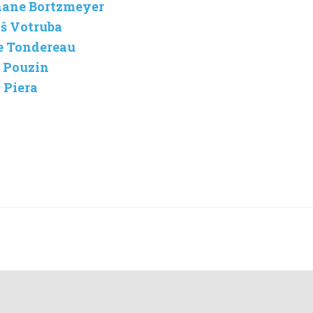
phane Bortzmeyer
áš Votruba
re Tondereau
s Pouzin
 Piera