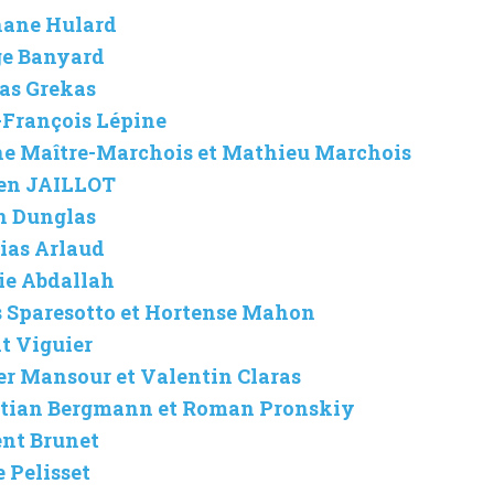
phane Hulard
rge Banyard
las Grekas
n-François Lépine
lène Maître-Marchois et Mathieu Marchois
tien JAILLOT
in Dunglas
hias Arlaud
lie Abdallah
ïs Sparesotto et Hortense Mahon
it Viguier
ier Mansour et Valentin Claras
bastian Bergmann et Roman Pronskiy
ent Brunet
e Pelisset