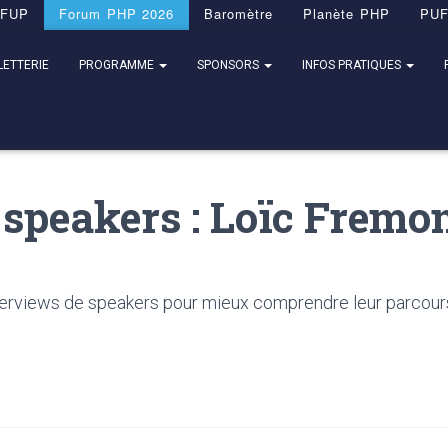
FUP
Forum PHP 2026
Baromètre
Planète PHP
PU
LETTERIE
PROGRAMME
SPONSORS
INFOS PRATIQUES
 speakers : Loïc Fremo
rviews de speakers pour mieux comprendre leur parcours et