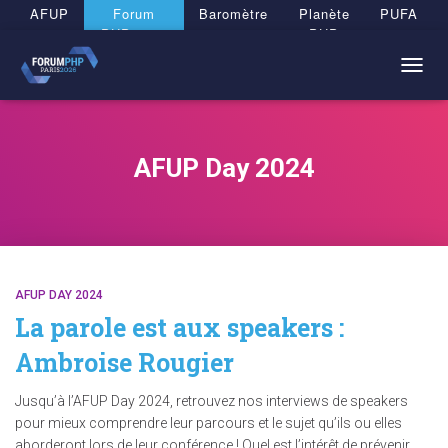
Panneau de gestion des cookies
AFUP
Forum
Baromètre
Planète
PUFA
PHP 2026
PHP
TOGG
NAVIG
AFUP Day 2024
AFUP DAY 2024
La parole est aux speakers :
Ambroise Rougier
Jusqu’à l’AFUP Day 2024, retrouvez nos interviews de speakers
pour mieux comprendre leur parcours et le sujet qu’ils ou elles
aborderont lors de leur conférence ! Quel est l’intérêt de prévenir