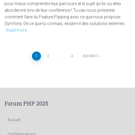
pour mieux comprendre leur parcours et le sujet qu’ils ou elles
aborderont lors de leur conférence ! Tu vas nous présenter
comment faire du Feature Flipping avec ce que nous propose
Symfony. De ce que tu connais, existe-t-il des solutions externes
Read more…
Navigation
1
2
…
4
SUIVANT
des
articles
Forum PHP 2025
Accueil
Conférencier·e·s