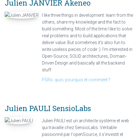
Julien JANVIER
Akeneo
I like three things in development: learn from the
others, share my knowledge and the fact to
build something. Most of the time I like to solve
real problems and to build applications that
deliver value. But sometimes it's also fun to
write useless pieces of code :). I'm interested in
Open-Source, SOLID architectures, Domain-
Driven Design and basically all the backend
stuff.
PSRs: quoi, pourquoi et comment ?
Julien PAULI
SensioLabs
Julien PAULI est un architecte système et web
qui travaille chez SensioLabs. Véritable
passionné par l'openSource, il s'investit et