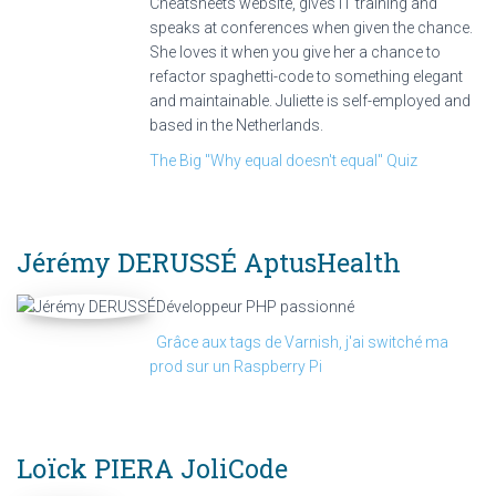
Cheatsheets website, gives IT training and
speaks at conferences when given the chance.
She loves it when you give her a chance to
refactor spaghetti-code to something elegant
and maintainable. Juliette is self-employed and
based in the Netherlands.
The Big "Why equal doesn't equal" Quiz
Jérémy DERUSSÉ
AptusHealth
Développeur PHP passionné
Grâce aux tags de Varnish, j'ai switché ma
prod sur un Raspberry Pi
Loïck PIERA
JoliCode