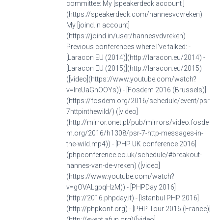
committee: My [speakerdeck account ]
(https://speakerdeck.com/hannesvdvreken)
My [joind.in account]
(https://joind.in/user/hannesvdvreken)
Previous conferences where I've talked: -
[Laracon EU (2014)](http://laracon.eu/2014) -
[Laracon EU (2015)](http://laracon.eu/2015)
([video](https://www.youtube.com/watch?
v=lreUaGnOOYs)) - [Fosdem 2016 (Brussels)]
(https://fosdem.org/2016/schedule/event/psr
7httpinthewild/) ([video]
(http://mirror.onet.pl/pub/mirrors/video.fosde
m.org/2016/h1308/psr-7-http-messages-in-
the-wild.mp4)) - [PHP UK conference 2016]
(phpconference.co.uk/schedule/#breakout-
hannes-van-de-vreken) ([video]
(https://www.youtube.com/watch?
v=gOVALgpqHzM)) - [PHPDay 2016]
(http://2016.phpday.it) - [Istanbul PHP 2016]
(http://phpkonf.org) - [PHP Tour 2016 (France)]
(http://event.afup.org)([video]