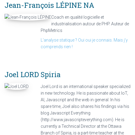
Jean-François LÉPINE
NA
Coach en qualité logicielle et
industrialisation autour de PHP. Auteur de
PhpMetrics
L'analyse statique ? Oui oui je connais. Mais j'y
comprends rien !
Joel LORD
Spiria
Joel Lord is an international speaker specialized
in new technology. He is passionate about IoT,
AI, Javascript and the web in general. In his
spare time, Joel also shares his findings via his
blog Javascript Everything
(http://www.javascripteverything.com). He is
currently a Technical Director at the Ottawa
Branch of Spiria, is a part-time teacher at the