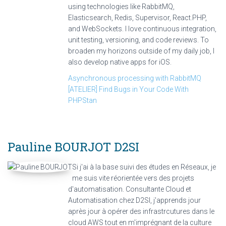
using technologies like RabbitMQ,
Elasticsearch, Redis, Supervisor, React.PHP,
and WebSockets. I love continuous integration,
unit testing, versioning, and code reviews. To
broaden my horizons outside of my daily job, I
also develop native apps for iOS.
Asynchronous processing with RabbitMQ
[ATELIER] Find Bugs in Your Code With
PHPStan
Pauline BOURJOT
D2SI
Si j'ai à la base suivi des études en Réseaux, je
me suis vite réorientée vers des projets
d'automatisation. Consultante Cloud et
Automatisation chez D2SI, j'apprends jour
après jour à opérer des infrastrcutures dans le
cloud AWS tout en m'imprégnant de la culture