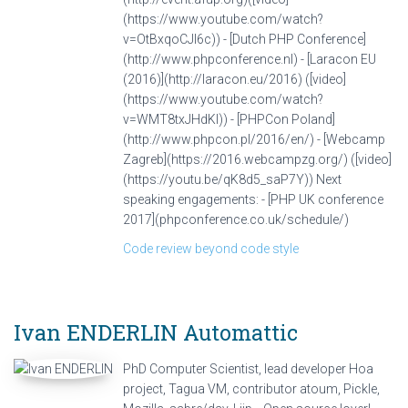
(https://www.youtube.com/watch?
v=OtBxqoCJl6c)) - [Dutch PHP Conference]
(http://www.phpconference.nl) - [Laracon EU
(2016)](http://laracon.eu/2016) ([video]
(https://www.youtube.com/watch?
v=WMT8txJHdKI)) - [PHPCon Poland]
(http://www.phpcon.pl/2016/en/) - [Webcamp
Zagreb](https://2016.webcampzg.org/) ([video]
(https://youtu.be/qK8d5_saP7Y)) Next
speaking engagements: - [PHP UK conference
2017](phpconference.co.uk/schedule/)
Code review beyond code style
Ivan ENDERLIN
Automattic
PhD Computer Scientist, lead developer Hoa
project, Tagua VM, contributor atoum, Pickle,