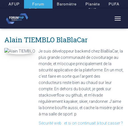
Panneau de gestion des cookies
AFUP
Forum
Baromètre
Planète
PUFA
PHP 2026
PHP
T
O
G
Alain TIEMBLO
BlaBlaCar
G
L
E
Je suis développeur backend chez BlaBlaCar, la
N
plus grande communauté de covoiturage au
A
monde, et m’occupe principalement de la
V
sécurité applicative de la plateforme. En un mot,
I
c’est faire en sorte que l’argent des
G
conducteurs reste bien au chaud sur leur
A
T
compte. En dehors du boulot, je geek sur
I
stackoverflow ou github, et m’évade
O
régulièrement kayaker, skier, randonner. J’aime
N
la bonne bouffe aussi, et cache la misère grâce
à ma salle de sport :p
Sécurité web : et si on continuait à tout casser ?