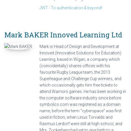
JWT - To authentication & beyond!
Mark BAKER
Innoved Learning Ltd
Mark is Head of Design and Development at
Innoved (Innovative Solutions for Education)
Learning, based in Wigan; a company which
(coincidentally) shares offices with his
favourite Rugby League team, the 2013
Superleague and Challenge Cup winners, and
which occasionally gets him free tickets to
attend Warriors games. He has been working in
the computer software industry since before
symbolics.com was registered as a domain
name, before the term "cyberspace" was first
used in fiction, when Linus Torvalds and
Rasmus Lerdorf were still at high school, and
Mrs. Zuckerberg had yet to give birth to a