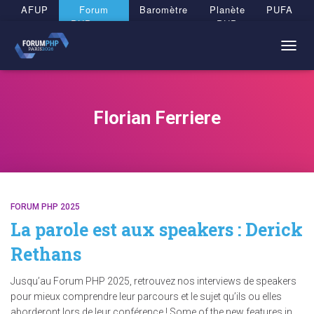
Panneau de gestion des cookies
AFUP
Forum
Baromètre
Planète
PUFA
PHP 2026
PHP
TOGG
NAVIG
Florian Ferriere
FORUM PHP 2025
La parole est aux speakers : Derick
Rethans
Jusqu’au Forum PHP 2025, retrouvez nos interviews de speakers
pour mieux comprendre leur parcours et le sujet qu’ils ou elles
aborderont lors de leur conférence ! Some of the new features in