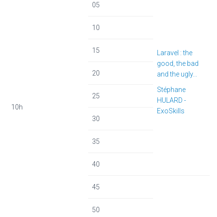
05
10
15
Laravel : the
good, the bad
20
and the ugly...
Stéphane
25
HULARD -
10h
ExoSkills
30
35
40
45
50