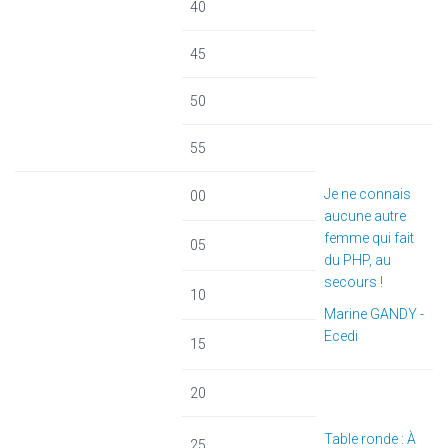
40
45
50
55
Je ne connais
00
aucune autre
femme qui fait
05
du PHP, au
secours !
10
Marine GANDY -
Ecedi
15
20
Table ronde : À
25