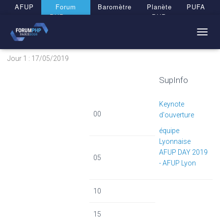
Panneau de gestion des cookies
AFUP
Forum
Baromètre
Planète
PUFA
PHP 2026
PHP
T
O
Jour 1 : 17/05/2019
G
G
L
SupInfo
E
N
Keynote
A
00
V
d'ouverture
I
équipe
G
Lyonnaise
A
T
AFUP DAY 2019
05
I
- AFUP Lyon
O
N
10
15