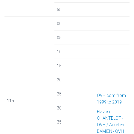
55
00
05
10
15
20
25
OVH.com from
11h
1999 to 2019
30
Flavien
CHANTELOT -
35
OVH / Aurelien
DAMIEN - OVH