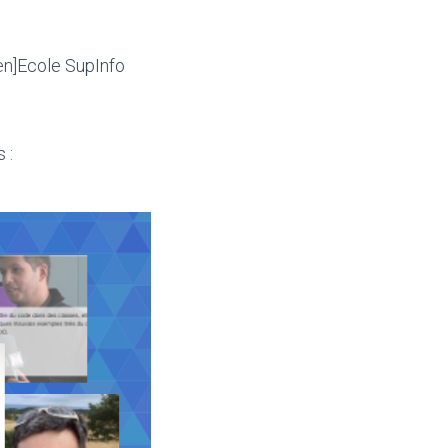
:en]Ecole SupInfo
 :