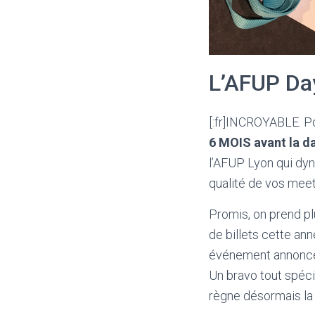
L’AFUP Da
[:fr]INCROYABLE. Po
6 MOIS avant la d
l’AFUP Lyon qui dy
qualité de vos mee
Promis, on prend pl
de billets cette an
événement annonce s
Un bravo tout spéci
règne désormais la