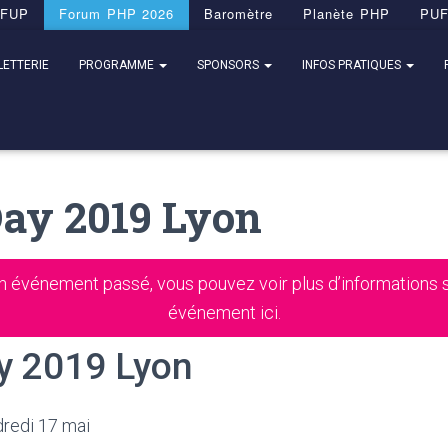
FUP
Forum PHP 2026
Baromètre
Planète PHP
PU
LETTERIE
PROGRAMME
SPONSORS
INFOS PRATIQUES
ay 2019 Lyon
n événement passé, vous pouvez voir plus d’informations s
événement
ici
.
y 2019 Lyon
dredi 17 mai