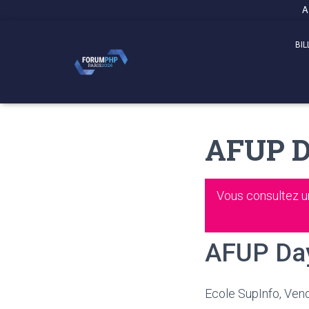
Panneau de gestion des cookies
A
BIL
AFUP D
Vous consultez u
AFUP Da
Ecole SupInfo, Ven