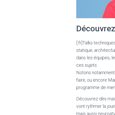
Découvrez
[:fr]Talks techniqu
statique, architec
dans les équipes, l
ces sujets.
Notons notamment la
faire, ou encore Ma
programme de mento
Découvrez dès mai
vont rythmer la jou
mais aussi neuroat