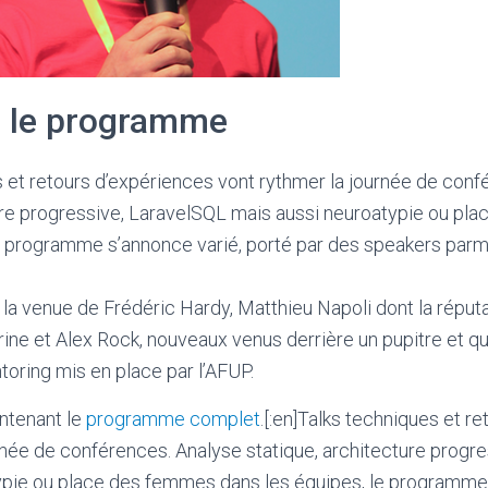
 le programme
es et retours d’expériences vont rythmer la journée de con
ture progressive, LaravelSQL mais aussi neuroatypie ou p
e programme s’annonce varié, porté par des speakers parmi
 venue de Frédéric Hardy, Matthieu Napoli dont la réputat
rine et Alex Rock, nouveaux venus derrière un pupitre et qu
ring mis en place par l’AFUP.
ntenant le
programme complet
.[:en]Talks techniques et r
rnée de conférences. Analyse statique, architecture progr
ypie ou place des femmes dans les équipes, le programme 