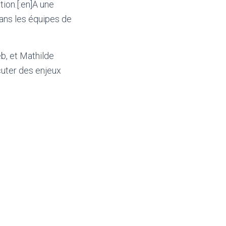
tion.[:en]À une
ans les équipes de
b, et Mathilde
cuter des enjeux