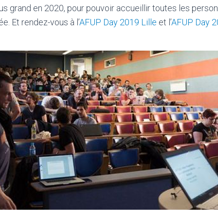
us grand en 2020, pour pouvoir accueillir toutes les person
ée. Et rendez-vous à l’
AFUP Day 2019 Lille
et l’
AFUP Day 2