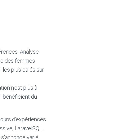
férences. Analyse
lace des femmes
 les plus calés sur
ion n’est plus à
i bénéficient du
etours d’expériences
essive, LaravelSQL
s’annonce varié,