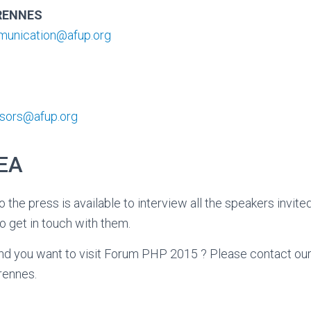
FRENNES
unication@afup.org
sors@afup.org
EA
 the press is available to interview all the speakers invite
o get in touch with them.
t and you want to visit Forum PHP 2015 ? Please contact o
frennes.