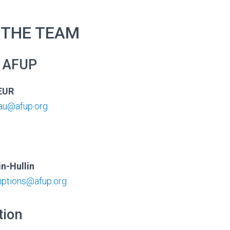
 THE TEAM
f AFUP
EUR
au@afup.org
n-Hullin
riptions@afup.org
ion