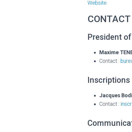
Website
CONTACT
President o
Maxime TEN
Contact :
bure
Inscriptions
Jacques Bodi
Contact :
insc
Communicat