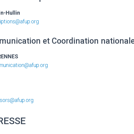
n-Hullin
riptions@afup.org
munication et Coordination national
FRENNES
unication@afup.org
sors@afup.org
RESSE