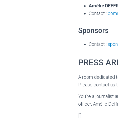
Amélie DEF
Contact :
comm
Sponsors
Contact :
spon
PRESS AR
A room dedicated to
Please contact us t
You’re a journalis
officer, Amélie Def
[:]