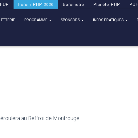
FUP
Forum PHP 2026
Baromètre
Planète PHP
PU
LETTERIE
PROGRAMME
SPONSORS
INFOS PRATIQUES
t
roulera au Beffroi de Montrouge.