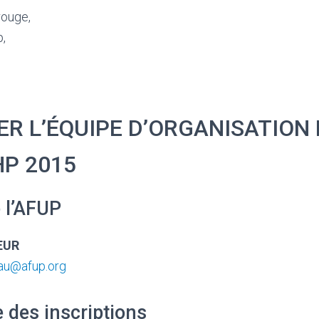
rouge,
p,
R L’ÉQUIPE D’ORGANISATION
P 2015
 l’AFUP
EUR
au@afup.org
 des inscriptions