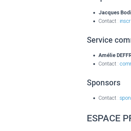
Jacques Bodi
Contact :
insc
Service com
Amélie DEF
Contact :
comm
Sponsors
Contact :
spon
ESPACE P