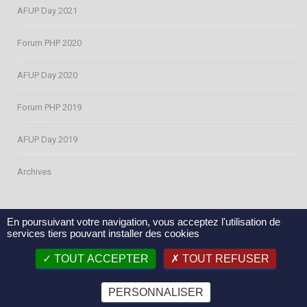
AFUP Day 2021
Forum PHP 2020
AFUP Day 2020
Forum PHP 2019
AFUP Day 2019
Archives
En poursuivant votre navigation, vous acceptez l'utilisation de
services tiers pouvant installer des cookies
FAQ
Conditions Générales de Participation
TOUT ACCEPTER
TOUT REFUSER
Conditions Générales de Vente
Site de l’AFUP
PERSONNALISER