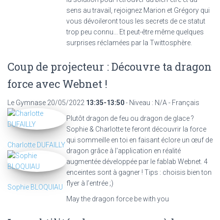
sens au travail, rejoignez Marion et Grégory qui
vous dévoileront tous les secrets de ce statut
trop peu connu... Et peut-être même quelques
surprises réclamées par la Twittosphère.
Coup de projecteur : Découvre ta dragon
force avec Webnet !
Le Gymnase
20/05/2022
13:35-13:50
- Niveau : N/A - Français
Plutôt dragon de feu ou dragon de glace ?
Sophie & Charlotte te feront découvrir la force
qui sommeille en toi en faisant éclore un œuf de
Charlotte DUFAILLY
dragon grâce à l'application en réalité
augmentée développée par le fablab Webnet. 4
enceintes sont à gagner ! Tips : choisis bien ton
flyer à l’entrée ;)
Sophie BLOQUIAU
May the dragon force be with you