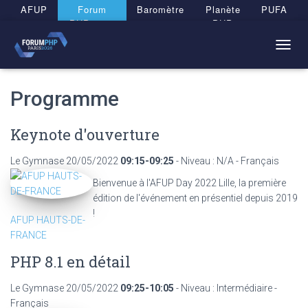
Panneau de gestion des cookies
AFUP
Forum
Baromètre
Planète
PUFA
PHP 2026
PHP
T
O
G
Programme
G
L
E
Keynote d'ouverture
N
A
V
Le Gymnase
20/05/2022
09:15-09:25
- Niveau : N/A - Français
I
Bienvenue à l'AFUP Day 2022 Lille, la première
G
édition de l'événement en présentiel depuis 2019
A
T
!
AFUP HAUTS-DE-
I
FRANCE
O
N
PHP 8.1 en détail
Le Gymnase
20/05/2022
09:25-10:05
- Niveau : Intermédiaire -
Français