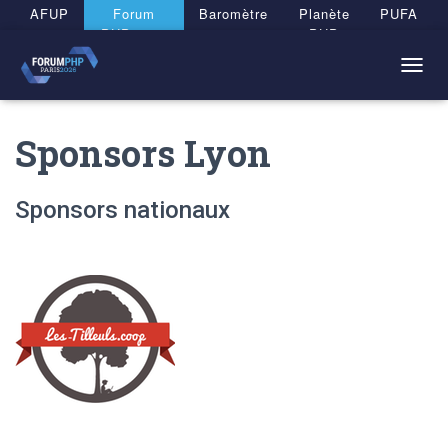
Panneau de gestion des cookies
AFUP
Forum
Baromètre
Planète
PUFA
PHP 2026
PHP
T
O
G
Sponsors Lyon
G
L
E
N
Sponsors nationaux
A
V
I
G
A
T
I
O
N