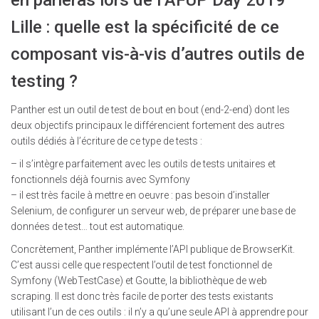
en parleras lors de l’AFUP Day 2019
Lille : quelle est la spécificité de ce
composant vis-à-vis d’autres outils de
testing ?
Panther est un outil de test de bout en bout (end-2-end) dont les
deux objectifs principaux le différencient fortement des autres
outils dédiés à l’écriture de ce type de tests :
– il s’intègre parfaitement avec les outils de tests unitaires et
fonctionnels déjà fournis avec Symfony
– il est très facile à mettre en oeuvre : pas besoin d’installer
Selenium, de configurer un serveur web, de préparer une base de
données de test… tout est automatique.
Concrètement, Panther implémente l’API publique de BrowserKit.
C’est aussi celle que respectent l’outil de test fonctionnel de
Symfony (WebTestCase) et Goutte, la bibliothèque de web
scraping. Il est donc très facile de porter des tests existants
utilisant l’un de ces outils : il n’y a qu’une seule API à apprendre pour