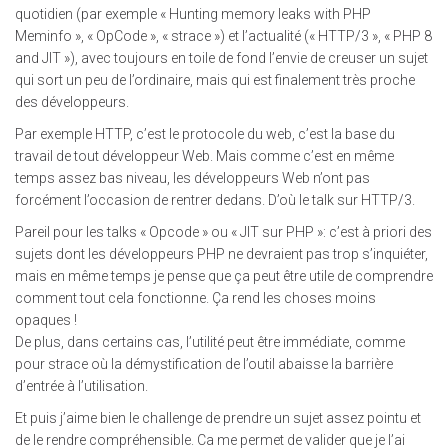
quotidien (par exemple « Hunting memory leaks with PHP
Meminfo », « OpCode », « strace ») et l’actualité (« HTTP/3 », « PHP 8
and JIT »), avec toujours en toile de fond l’envie de creuser un sujet
qui sort un peu de l’ordinaire, mais qui est finalement très proche
des développeurs.
Par exemple HTTP, c’est le protocole du web, c’est la base du
travail de tout développeur Web. Mais comme c’est en même
temps assez bas niveau, les développeurs Web n’ont pas
forcément l’occasion de rentrer dedans. D’où le talk sur HTTP/3.
Pareil pour les talks « Opcode » ou « JIT sur PHP »: c’est à priori des
sujets dont les développeurs PHP ne devraient pas trop s’inquiéter,
mais en même temps je pense que ça peut être utile de comprendre
comment tout cela fonctionne. Ça rend les choses moins
opaques !
De plus, dans certains cas, l’utilité peut être immédiate, comme
pour strace où la démystification de l’outil abaisse la barrière
d’entrée à l’utilisation.
Et puis j’aime bien le challenge de prendre un sujet assez pointu et
de le rendre compréhensible. Ca me permet de valider que je l’ai