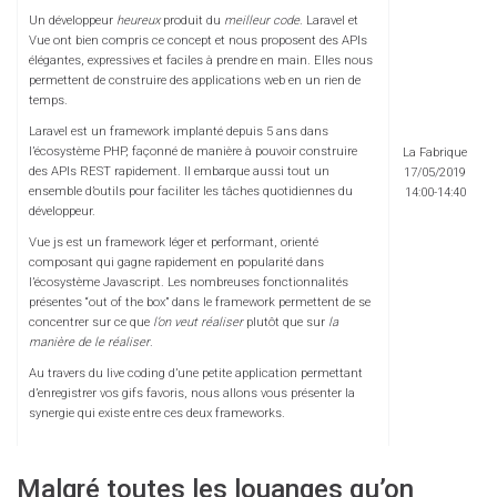
Un développeur
heureux
produit du
meilleur code
. Laravel et
Vue ont bien compris ce concept et nous proposent des APIs
élégantes, expressives et faciles à prendre en main. Elles nous
permettent de construire des applications web en un rien de
temps.
Laravel est un framework implanté depuis 5 ans dans
l’écosystème PHP, façonné de manière à pouvoir construire
La Fabrique
des APIs REST rapidement. Il embarque aussi tout un
17/05/2019
ensemble d’outils pour faciliter les tâches quotidiennes du
14:00-14:40
développeur.
Vue js est un framework léger et performant, orienté
composant qui gagne rapidement en popularité dans
l’écosystème Javascript. Les nombreuses fonctionnalités
présentes “out of the box” dans le framework permettent de se
concentrer sur ce que
l’on veut réaliser
plutôt que sur
la
manière de le réaliser
.
Au travers du live coding d’une petite application permettant
d’enregistrer vos gifs favoris, nous allons vous présenter la
synergie qui existe entre ces deux frameworks.
Malgré toutes les louanges qu’on