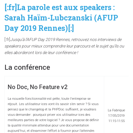
[:fr]La parole est aux speakers :
Sarah Haïm-Lubczanski (AFUP
Day 2019 Rennes)[:]
[:fr]
Jusqu’à l’AFUP Day 2019 Rennes, retrouvez nos interviews de
speakers pour mieux comprendre leur parcours et le sujet qu’ils ou
elles aborderont lors de leur conférence !
La conférence
No Doc, No Feature v2
La nouvelle fonctionnalité est prête, toute l'entreprise se
réjouit. Les utilisateur·ices vont-ils savoir s’en servir ? Si vous
pensez que le changelog et la PHPDoc suffisent, je voudrais
La Fabrique
vous demander : pourquoi priver vos utilisateur·ices des
17/05/2019
meilleures parties de votre logiciel ? Je vous propose de définir
11:15-11:55
la qualité minimale attendue pour une documentation
aujourd'hui, et d’examiner l’effort à fournir pour l’atteindre.