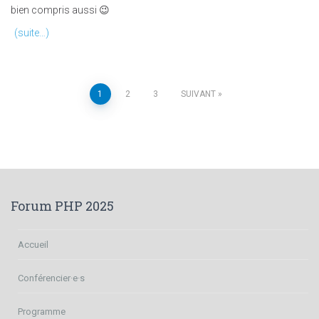
bien compris aussi 😉
(suite…)
Navigation
1
2
3
SUIVANT
des
articles
Forum PHP 2025
Accueil
Conférencier·e·s
Programme