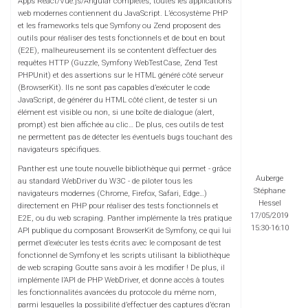
Apps React/Vue.js/Angular complètes, toutes les applications
web modernes contiennent du JavaScript. L’écosystème PHP
et les frameworks tels que Symfony ou Zend proposent des
outils pour réaliser des tests fonctionnels et de bout en bout
(E2E), malheureusement ils se contentent d’effectuer des
requêtes HTTP (Guzzle, Symfony WebTestCase, Zend Test
PHPUnit) et des assertions sur le HTML généré côté serveur
(BrowserKit). Ils ne sont pas capables d’exécuter le code
JavaScript, de générer du HTML côté client, de tester si un
élément est visible ou non, si une boîte de dialogue (alert,
prompt) est bien affichée au clic… De plus, ces outils de test
ne permettent pas de détecter les éventuels bugs touchant des
navigateurs spécifiques.
Panther est une toute nouvelle bibliothèque qui permet - grâce
Auberge
au standard WebDriver du W3C - de piloter tous les
Stéphane
navigateurs modernes (Chrome, Firefox, Safari, Edge…)
Hessel
directement en PHP pour réaliser des tests fonctionnels et
17/05/2019
E2E, ou du web scraping. Panther implémente la très pratique
15:30-16:10
API publique du composant BrowserKit de Symfony, ce qui lui
permet d’exécuter les tests écrits avec le composant de test
fonctionnel de Symfony et les scripts utilisant la bibliothèque
de web scraping Goutte sans avoir à les modifier ! De plus, il
implémente l’API de PHP WebDriver, et donne accès à toutes
les fonctionnalités avancées du protocole du même nom,
parmi lesquelles la possibilité d’effectuer des captures d’écran