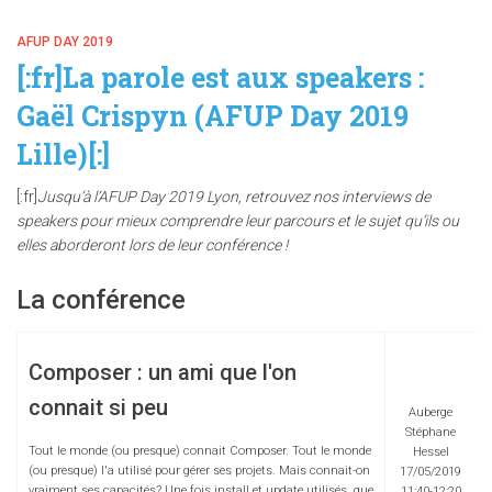
AFUP DAY 2019
[:fr]La parole est aux speakers :
Gaël Crispyn (AFUP Day 2019
Lille)[:]
[:fr]
Jusqu’à l’AFUP Day 2019 Lyon, retrouvez nos interviews de
speakers pour mieux comprendre leur parcours et le sujet qu’ils ou
elles aborderont lors de leur conférence !
La conférence
Composer : un ami que l'on
connait si peu
Auberge
Stéphane
Tout le monde (ou presque) connait Composer. Tout le monde
Hessel
(ou presque) l'a utilisé pour gérer ses projets. Mais connait-on
17/05/2019
vraiment ses capacités? Une fois install et update utilisés, que
11:40-12:20