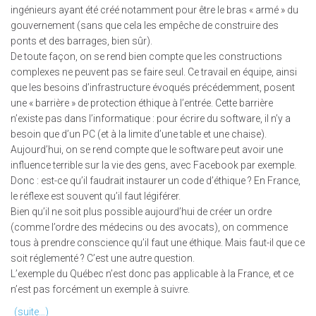
ingénieurs ayant été créé notamment pour être le bras « armé » du
gouvernement (sans que cela les empêche de construire des
ponts et des barrages, bien sûr).
De toute façon, on se rend bien compte que les constructions
complexes ne peuvent pas se faire seul. Ce travail en équipe, ainsi
que les besoins d’infrastructure évoqués précédemment, posent
une « barrière » de protection éthique à l’entrée. Cette barrière
n’existe pas dans l’informatique : pour écrire du software, il n’y a
besoin que d’un PC (et à la limite d’une table et une chaise).
Aujourd’hui, on se rend compte que le software peut avoir une
influence terrible sur la vie des gens, avec Facebook par exemple.
Donc : est-ce qu’il faudrait instaurer un code d’éthique ? En France,
le réflexe est souvent qu’il faut légiférer.
Bien qu’il ne soit plus possible aujourd’hui de créer un ordre
(comme l’ordre des médecins ou des avocats), on commence
tous à prendre conscience qu’il faut une éthique. Mais faut-il que ce
soit réglementé ? C’est une autre question.
L’exemple du Québec n’est donc pas applicable à la France, et ce
n’est pas forcément un exemple à suivre.
(suite…)