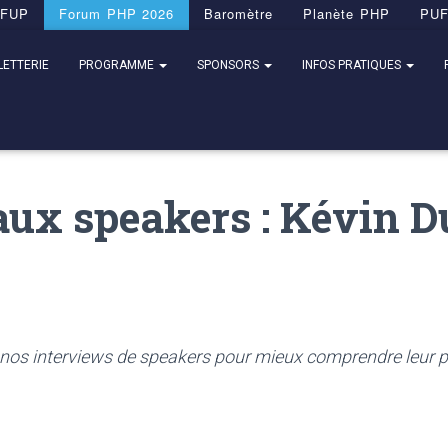
FUP
Forum PHP 2026
Baromètre
Planète PHP
PU
LETTERIE
PROGRAMME
SPONSORS
INFOS PRATIQUES
t aux speakers : Kévin
os interviews de speakers pour mieux comprendre leur parc