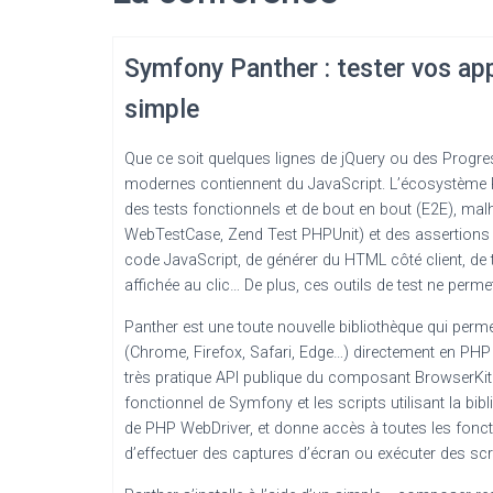
Symfony Panther : tester vos app
simple
Que ce soit quelques lignes de jQuery ou des Progr
modernes contiennent du JavaScript. L’écosystème 
des tests fonctionnels et de bout en bout (E2E), ma
WebTestCase, Zend Test PHPUnit) et des assertions s
code JavaScript, de générer du HTML côté client, de te
affichée au clic… De plus, ces outils de test ne perm
Panther est une toute nouvelle bibliothèque qui per
(Chrome, Firefox, Safari, Edge…) directement en PHP 
très pratique API publique du composant BrowserKit d
fonctionnel de Symfony et les scripts utilisant la bib
de PHP WebDriver, et donne accès à toutes les fonct
d’effectuer des captures d’écran ou exécuter des scr