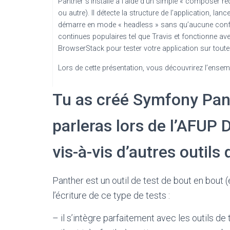
Panther s’installe à l’aide d’un simple « composer re
ou autre). Il détecte la structure de l’application, lan
démarre en mode « headless » sans qu’aucune configur
continues populaires tel que Travis et fonctionne av
BrowserStack pour tester votre application sur tout
Lors de cette présentation, vous découvrirez l’ensem
Tu as créé Symfony Pant
parleras lors de l’AFUP D
vis-à-vis d’autres outils 
Panther est un outil de test de bout en bout 
l’écriture de ce type de tests :
– il s’intègre parfaitement avec les outils de