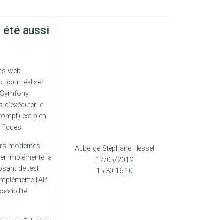
 été aussi
ons web
 pour réaliser
, Symfony
 d’exécuter le
prompt) est bien
ifiques.
eurs modernes
Auberge Stéphane Hessel
her implémente la
17/05/2019
osant de test
15:30-16:10
 implémente l’API
ssibilité