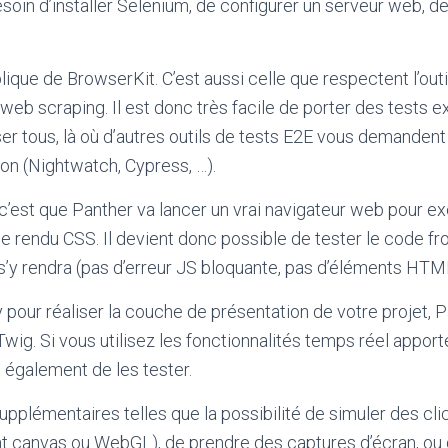
 besoin d’installer Selenium, de configurer un serveur web,
que de BrowserKit. C’est aussi celle que respectent l’out
 scraping. Il est donc très facile de porter des tests exista
ser tous, là où d’autres outils de tests E2E vous demanden
on (Nightwatch, Cypress, …).
’est que Panther va lancer un vrai navigateur web pour ex
e rendu CSS. Il devient donc possible de tester le code fro
ur s’y rendra (pas d’erreur JS bloquante, pas d’éléments 
y pour réaliser la couche de présentation de votre projet,
 Twig. Si vous utilisez les fonctionnalités temps réel app
 également de les tester.
supplémentaires telles que la possibilité de simuler des cl
sant canvas ou WebGL), de prendre des captures d’écran, o