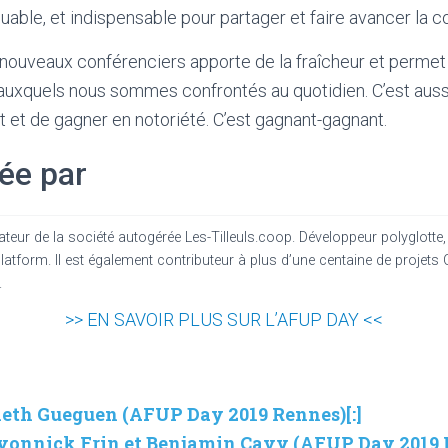
quable, et indispensable pour partager et faire avancer la
 nouveaux conférenciers apporte de la fraîcheur et permet 
xquels nous sommes confrontés au quotidien. C’est aussi,
t et de gagner en notoriété. C’est gagnant-gagnant.
ée par
ateur de la société autogérée Les-Tilleuls.coop. Développeur polyglotte
atform. Il est également contributeur à plus d’une centaine de projets O
.
>> EN SAVOIR PLUS SUR L’AFUP DAY <<
 Aleth Gueguen (AFUP Day 2019 Rennes)[:]
: Yvonnick Frin et Benjamin Cavy (AFUP Day 2019 