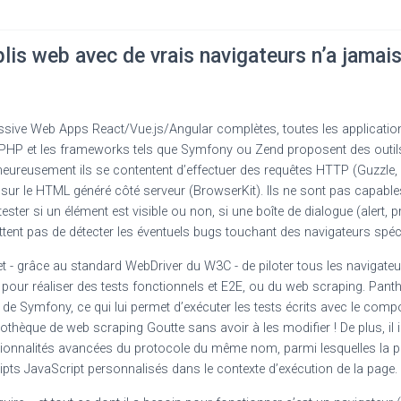
lis web avec de vrais navigateurs n’a jamais
essive Web Apps React/Vue.js/Angular complètes, toutes les applicati
PHP et les frameworks tels que Symfony ou Zend proposent des outils
lheureusement ils se contentent d’effectuer des requêtes HTTP (Guzzle
ur le HTML généré côté serveur (BrowserKit). Ils ne sont pas capables
ster si un élément est visible ou non, si une boîte de dialogue (alert, 
ettent pas de détecter les éventuels bugs touchant des navigateurs spéc
met - grâce au standard WebDriver du W3C - de piloter tous les navigat
pour réaliser des tests fonctionnels et E2E, ou du web scraping. Pant
e Symfony, ce qui lui permet d’exécuter les tests écrits avec le comp
liothèque de web scraping Goutte sans avoir à les modifier ! De plus, il
ionnalités avancées du protocole du même nom, parmi lesquelles la po
ipts JavaScript personnalisés dans le contexte d’exécution de la page.