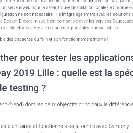
quire » et tout ce dont il a besoin pour fonctionner c’est un navigateur
ce un serveur web pour la servir, trouve l’installation locale de Chrome o
ation ne soit nécessaire ! Il s’intègre également avec les solutions d
ec Docker. Encore mieux, il est compatible avec les services SauceLabs
es les plateformes mobiles et bureaux possibles et imaginables.
ble des capacités du félin et son fonctionnement interne !
her pour tester les application
ay 2019 Lille : quelle est la sp
de testing ?
(end-2-end) dont les deux objectifs principaux le différenc
 tests unitaires et fonctionnels déjà fournis avec Symfony