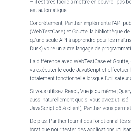
– il est très facile à mettre en oeuvre : pas
est automatique.
Concrètement, Panther implémente l’API publi
(WebTestCase) et Goutte, la bibliothèque de web
qu’une seule API à apprendre pour les maîtri
Dusk) voire un autre langage de programmati
La différence avec WebTestCase et Goutte, c
va exécuter le code JavaScript et effectuer l
totalement fonctionnelle lorsque l’utilisate
Si vous utilisez React, Vue.js ou même jQuer
aussi naturellement que si vous aviez utilisé
JavaScript côté client), Panther vous permet
De plus, Panther fournit des fonctionnalités 
(pratique pour tester des applications utili