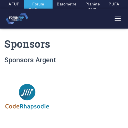
Panneau de gestion des cookies
AFUP
Forum
Baromètre
Planète
PUFA
PHP 2026
PHP
T
O
G
Sponsors
G
L
E
N
Sponsors Argent
A
V
I
G
A
T
I
O
N