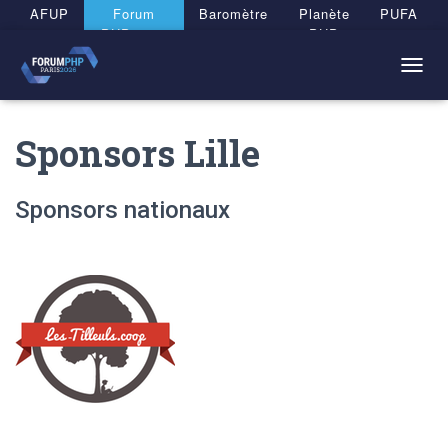
Panneau de gestion des cookies
AFUP
Forum
Baromètre
Planète
PUFA
PHP 2026
PHP
T
O
G
Sponsors Lille
G
L
E
N
Sponsors nationaux
A
V
I
G
A
T
I
O
N