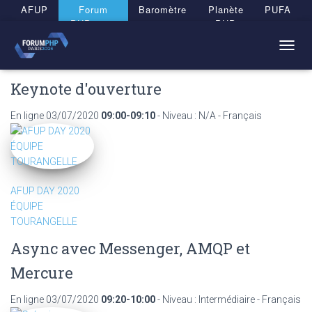
Panneau de gestion des cookies
AFUP
Forum
Baromètre
Planète
PUFA
PHP 2026
PHP
T
O
G
Keynote d'ouverture
G
L
En ligne
03/07/2020
09:00-09:10
- Niveau : N/A - Français
E
N
A
V
I
G
AFUP DAY 2020
A
ÉQUIPE
T
TOURANGELLE
I
O
Async avec Messenger, AMQP et
N
Mercure
En ligne
03/07/2020
09:20-10:00
- Niveau : Intermédiaire - Français