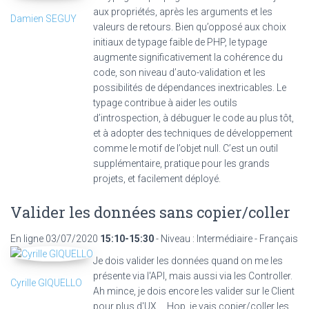
aux propriétés, après les arguments et les
Damien SEGUY
valeurs de retours. Bien qu’opposé aux choix
initiaux de typage faible de PHP, le typage
augmente significativement la cohérence du
code, son niveau d’auto-validation et les
possibilités de dépendances inextricables. Le
typage contribue à aider les outils
d’introspection, à débuguer le code au plus tôt,
et à adopter des techniques de développement
comme le motif de l’objet null. C’est un outil
supplémentaire, pratique pour les grands
projets, et facilement déployé.
Valider les données sans copier/coller
En ligne
03/07/2020
15:10-15:30
- Niveau : Intermédiaire - Français
Je dois valider les données quand on me les
présente via l'API, mais aussi via les Controller.
Cyrille GIQUELLO
Ah mince, je dois encore les valider sur le Client
pour plus d'UX ... Hop, je vais copier/coller les